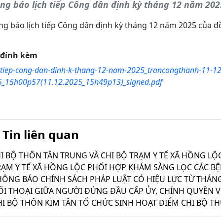
ng báo lịch tiếp Công dân định kỳ tháng 12 năm 202
g báo lịch tiếp Công dân định kỳ tháng 12 năm 2025 của đ
e đính kèm
tiep-cong-dan-dinh-k-thang-12-nam-2025_trancongthanh-11-12
_15h00p57(11.12.2025_15h49p13)_signed.pdf
Tin liên quan
RẠM Y TẾ XÃ HỒNG LỘC PHỐI HỢP KHÁM SÀNG LỌC CÁC B
HÔNG BÁO CHÍNH SÁCH PHÁP LUẬT CÓ HIỆU LỰC TỪ THÁNG
ỐI THOẠI GIỮA NGƯỜI ĐỨNG ĐẦU CẤP ỦY, CHÍNH QUYỀN 
HI BỘ THÔN KIM TÂN TỔ CHỨC SINH HOẠT ĐIỂM CHI BỘ T