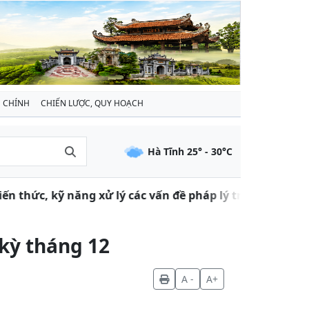
 CHÍNH
CHIẾN LƯỢC, QUY HOẠCH
Hà Tĩnh
25
° -
30
°C
thức, kỹ năng xử lý các vấn đề pháp lý trong đàm phán,
 kỳ tháng 12
A -
A+