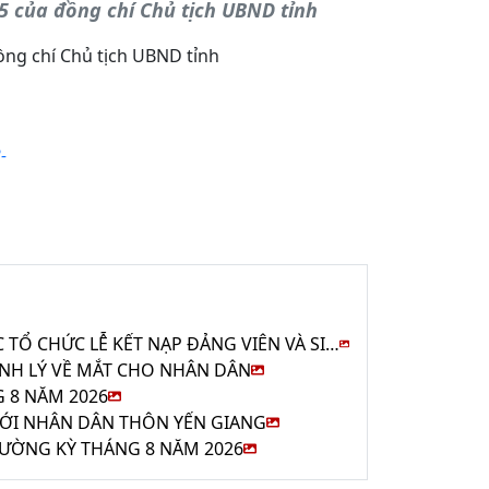
5 của đồng chí Chủ tịch UBND tỉnh
ồng chí Chủ tịch UBND tỉnh
-
CHI BỘ THÔN TÂN TRUNG VÀ CHI BỘ TRẠM Y TẾ XÃ HỒNG LỘC TỔ CHỨC LỄ KẾT NẠP ĐẢNG VIÊN VÀ SINH HOẠT THƯỜNG KỲ THÁNG 8 NĂM 2026
ỆNH LÝ VỀ MẮT CHO NHÂN DÂN
 8 NĂM 2026
VỚI NHÂN DÂN THÔN YẾN GIANG
HƯỜNG KỲ THÁNG 8 NĂM 2026