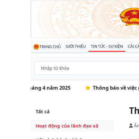
GIỚI THIỆU
TIN TỨC - SỰ KIỆN
CẢI C
TRANG CHỦ
định kỳ tháng 4 năm 2025
Thông báo về việc gia
Th
Tất cả
Hoạt động của lãnh đạo xã
Ẩn