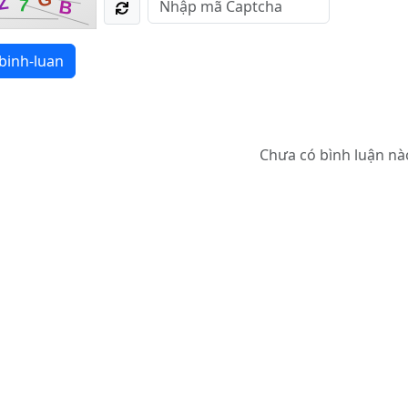
Z
7
B
binh-luan
Chưa có bình luận nà