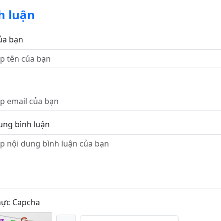
h luận
ủa bạn
ung bình luận
hực Capcha
G