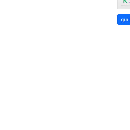
K
gui-