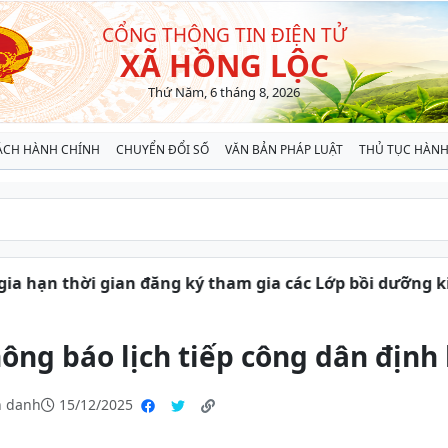
CỔNG THÔNG TIN ĐIỆN TỬ
XÃ HỒNG LỘC
Thứ Năm, 6 tháng 8, 2026
ÁCH HÀNH CHÍNH
CHUYỂN ĐỔI SỐ
VĂN BẢN PHÁP LUẬT
THỦ TỤC HÀNH
 hạn thời gian đăng ký tham gia các Lớp bồi dưỡng kiến 
ông báo lịch tiếp công dân định
 danh
15/12/2025