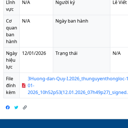
Lĩnh
N/A
Người ký
Lê Viết
vực
Cơ
N/A
Ngày ban hành
quan
ban
hành
Ngày
12/01/2026
Trạng thái
N/A
hiệu
lực
File
3Huong-dan-Quy-I.2026_thunguyenthongloc-1
đính
01-
kèm
2026_10h52p53(12.01.2026_07h49p27)_signed