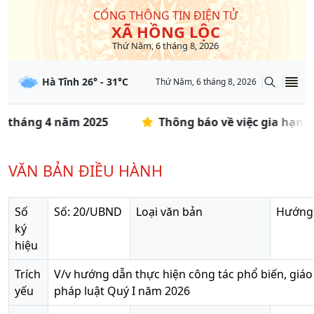
CỔNG THÔNG TIN ĐIỆN TỬ
XÃ HỒNG LỘC
Thứ Năm, 6 tháng 8, 2026
Hà Tĩnh
26
° -
31
°C
Thứ Năm, 6 tháng 8, 2026
ỳ tháng 4 năm 2025
Thông báo về việc gia hạn t
VĂN BẢN ĐIỀU HÀNH
Số
Số: 20/UBND
Loại văn bản
Hướng
ký
hiệu
Trích
V/v hướng dẫn thực hiện công tác phổ biến, giáo
yếu
pháp luật Quý I năm 2026