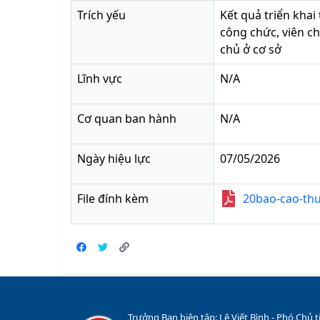
Trích yếu
Kết quả triển khai
công chức, viên ch
chủ ở cơ sở
Lĩnh vực
N/A
Cơ quan ban hành
N/A
Ngày hiệu lực
07/05/2026
File đính kèm
20bao-cao-thu
Trưởng Ban biên tập: Lê Viết Bình - Phó Chủ