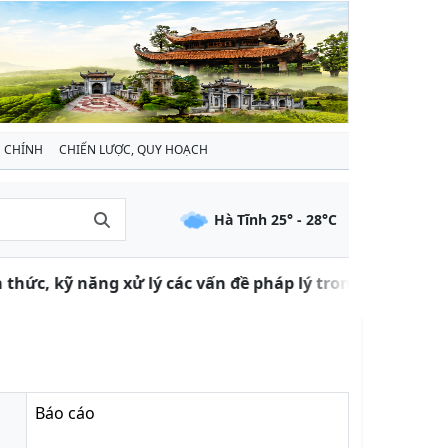
 CHÍNH
CHIẾN LƯỢC, QUY HOẠCH
Hà Tĩnh
25
° -
28
°C
thức, kỹ năng xử lý các vấn đề pháp lý trong đàm phán, 
Báo cáo